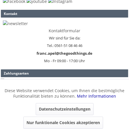
Kontakt
Kontaktformular
Wir sind für Sie da:
Tel.: 0561-51 08 46 46
franc.apel@thegoodthings.de
Mo - Fr 09:00 - 17:00 Uhr
Zahlungsarten
Diese Website verwendet Cookies, um Ihnen die bestmögliche
Aktiv
Funktionale
Versand
Funktionalität bieten zu können.
Mehr Informationen
Aktiv
Marketing
Datenschutzeinstellungen
Widerruf erklären
* Alle Preise inkl. gesetzl. Mehrwertsteuer zzgl.
Versandkosten
.
Nur funktionale Cookies akzeptieren
Aktiv
Tracking